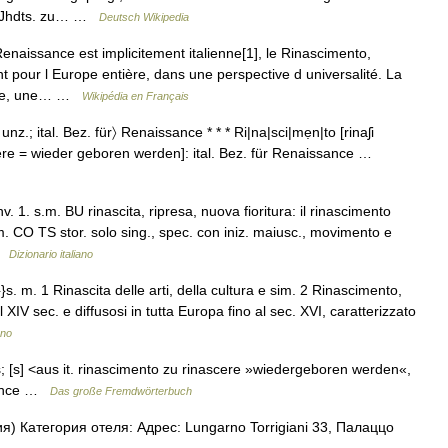
7. Jhdts. zu… …
Deutsch Wikipedia
naissance est implicitement italienne[1], le Rinascimento,
 pour l Europe entière, dans une perspective d universalité. La
ance, une… …
Wikipédia en Français
; unz.; ital. Bez. für〉 Renaissance * * * Ri|na|sci|mẹn|to [rinaʃi
ascere = wieder geboren werden]: ital. Bez. für Renaissance …
. 1. s.m. BU rinascita, ripresa, nuova fioritura: il rinascimento
. CO TS stor. solo sing., spec. con iniz. maiusc., movimento e
 …
Dizionario italiano
s. m. 1 Rinascita delle arti, della cultura e sim. 2 Rinascimento,
l XIV sec. e diffusosi in tutta Europa fino al sec. XVI, caratterizzato
ano
das; [s] <aus it. rinascimento zu rinascere »wiedergeboren werden«,
ssance …
Das große Fremdwörterbuch
 Категория отеля: Адрес: Lungarno Torrigiani 33, Палаццо