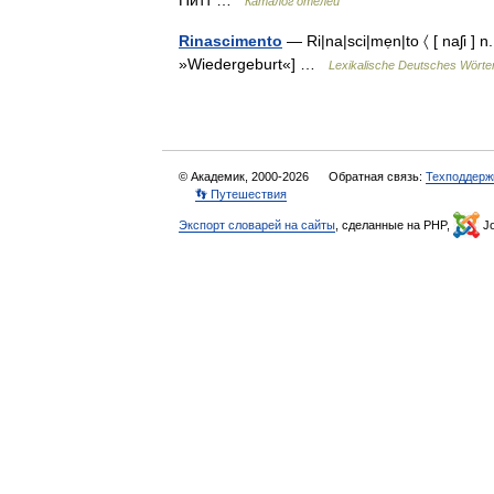
Питт …
Каталог отелей
Rinascimento
— Ri|na|sci|mẹn|to 〈 [ naʃi ] n.
»Wiedergeburt«] …
Lexikalische Deutsches Wörte
© Академик, 2000-2026
Обратная связь:
Техподдерж
👣 Путешествия
Экспорт словарей на сайты
, сделанные на PHP,
Jo