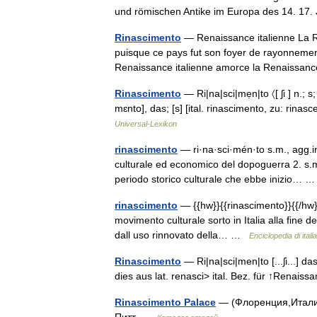
und römischen Antike im Europa des 14. 1
Rinascimento
— Renaissance italienne La Re
puisque ce pays fut son foyer de rayonnement
Renaissance italienne amorce la Renaiss
Rinascimento
— Ri|na|sci|mẹn|to 〈[ ʃi ] n.; s
mɛnto], das; [s] [ital. rinascimento, zu: rin
Universal-Lexikon
rinascimento
— ri·na·sci·mén·to s.m., agg.inv
culturale ed economico del dopoguerra 2. s.m
periodo storico culturale che ebbe inizio…
rinascimento
— {{hw}}{{rinascimento}}{{/hw}}
movimento culturale sorto in Italia alla fine de
dall uso rinnovato della… …
Enciclopedia di itali
Rinascimento
— Ri|na|sci|men|to [...ʃi...] 
dies aus lat. renasci> ital. Bez. für ↑Renai
Rinascimento Palace
— (Флоренция,Италия)