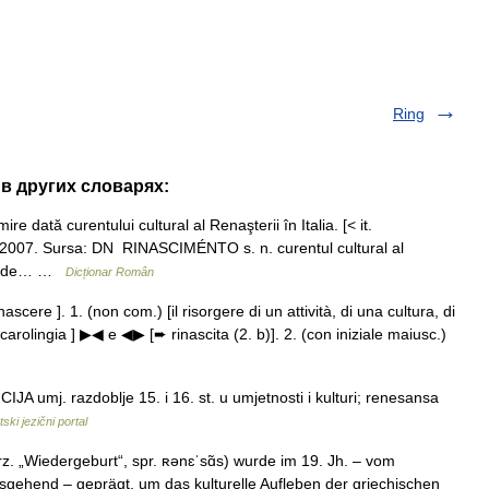
Ring
 в других словарях:
tă curentului cultural al Renaşterii în Italia. [< it.
9.2007. Sursa: DN RINASCIMÉNTO s. n. curentul cultural al
imis de… …
Dicționar Român
ascere ]. 1. (non com.) [il risorgere di un attività, di una cultura, di
tà carolingia ] ▶◀ e ◀▶ [➨ rinascita (2. b)]. 2. (con iniziale maiusc.)
JA umj. razdoblje 15. i 16. st. u umjetnosti i kulturi; renesansa
ski jezični portal
z. „Wiedergeburt“, spr. ʀənɛˈsɑ̃s) wurde im 19. Jh. – vom
sgehend – geprägt, um das kulturelle Aufleben der griechischen