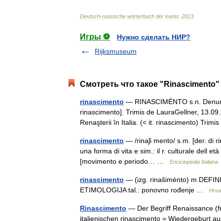
Deutsch
-
russische
wörterbuch
der
kunst
.
2013
.
Игры ⚽
Нужно сделать НИР?
Rijksmuseum
Смотреть что такое "Rinascimento"
rinascimento
— RINASCIMÉNTO s.n. Denumire da
rinascimento]. Trimis de LauraGellner, 13.0
Renaşterii în Italia. (< it. rinascimento) Tr
rinascimento
— /rinaʃi mento/ s.m. [der. di rin
una forma di vita e sim.: il r. culturale dell e
[movimento e periodo… …
Enciclopedia Italiana
rinascimento
— (izg. rinašimènto) m DEFINICI
ETIMOLOGIJA tal.: ponovno rođenje …
Hrvat
Rinascimento
— Der Begriff Renaissance (fr
italienischen rinascimento = Wiedergeburt au