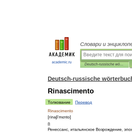
Словари и энциклоп
academic.ru
Deutsch-russische wörterbuch der kunst
Deutsch-russische wörterbuc
Rinascimento
Толкование
Перевод
Rinascimento
[
rinaʃi
'
mɛnto
]
n
Ренессанс
,
итальянское
Возрождение
,
эпо