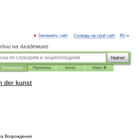
Запомнить сайт
Словарь на свой сайт
RU
едии на Академике
Найти!
Толкования
Переводы
Книги
Игры ⚽
h der kunst
ха
Возрождения