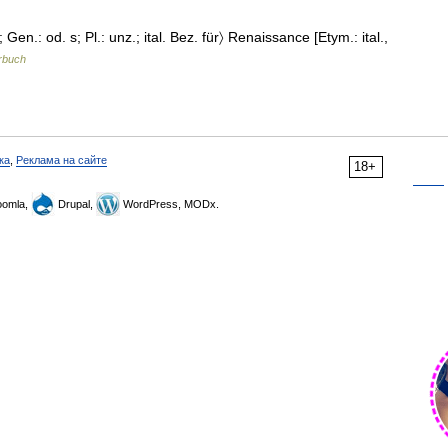
; Gen.: od. s; Pl.: unz.; ital. Bez. für〉 Renaissance [Etym.: ital.,
rbuch
ка
,
Реклама на сайте
18+
omla,
Drupal,
WordPress, MODx.